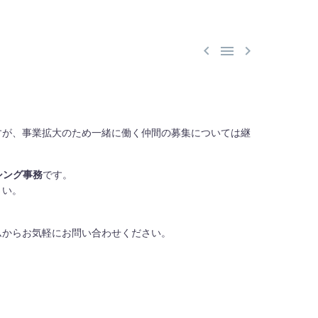



すが、事業拡大のため一緒に働く仲間の募集については継
シング事務
です。
さい。
ム
からお気軽にお問い合わせください。