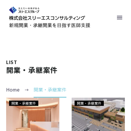
LIST
開業・承継案件
Home
開業・承継案件
相
DRP
開業・承継案件
開業・承継案件
鉄
瀬
線
谷
「天
敷
王
地