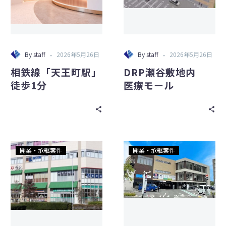
町
内
駅」
医
徒
療
歩
モ
-
-
By
staff
2026年5月26日
By
staff
2026年5月26日
1
ー
相鉄線「天王町駅」
DRP瀬谷敷地内
分
ル
徒歩1分
医療モール
ア
西
開業・承継案件
開業・承継案件
ク
千
セ
葉
ス
駅
良
再
し！
開
駅
発