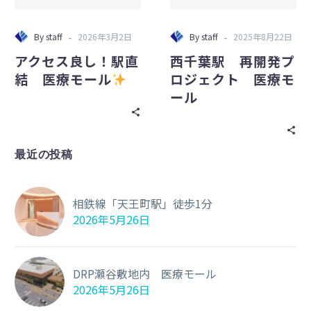
直
プ
結
ロ
-
-
By
staff
2026年3月2日
By
staff
2025年8月22日
医
ジ
アクセス良し！駅直
西千葉駅 再開発プ
療
ェ
結 医療モール
ロジェクト 医療モ
モ
ク
ール
ー
ト
ル
医
療
モ
最近の投稿
ー
ル
相鉄線「天王町駅」徒歩1分
2026年5月26日
DRP瀬谷敷地内 医療モール
2026年5月26日