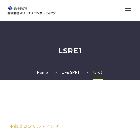
LSRE1
Home
LIFE SPRT
lsre1