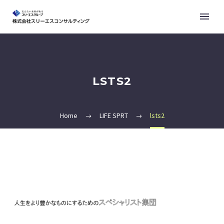
LSTS2
Home
LIFE SPRT
lsts2