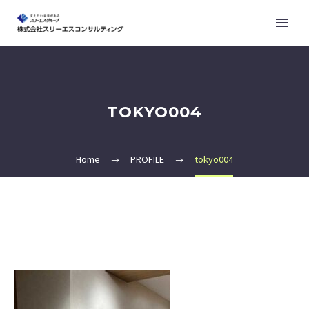
TOKYO004
Home
PROFILE
tokyo004