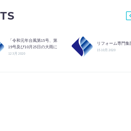
TS
「令和元年台風第15号、第
リフォーム専門集
19号及び10月25日の大雨に
15 10月 2020
よる被害」の 義援金寄付に
12 3月 2020
ついて