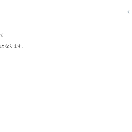

て
業となります。