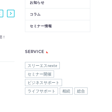
お知らせ
コラム
セミナー情報
診療所の廃止・承継の勉強
団！
会開催
25 3月 2021
SERVICE
スリーエスnexte
セミナー開催
ビジネスサポート
ライフサポート
相続
総合