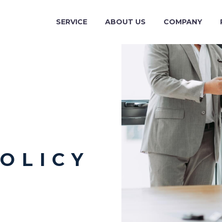
SERVICE
ABOUT US
COMPANY
O L I C Y