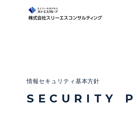
情報セキュリティ基本方針
S E C U R I T Y P 