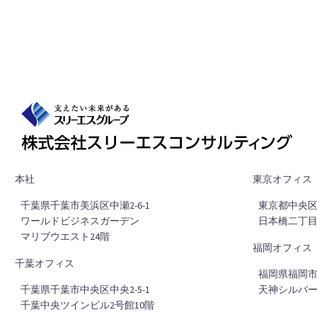
本社
東京オフィス
■
千葉県千葉市美浜区中瀬2-6-1
■
東京都中央区日
■
ワールドビジネスガーデン
■
日本橋二丁目
■
マリブウエスト24階
福岡オフィス
千葉オフィス
■
福岡県福岡市中
■
千葉県千葉市中央区中央2-5-1
■
天神シルバー
■
千葉中央ツインビル2号館10階