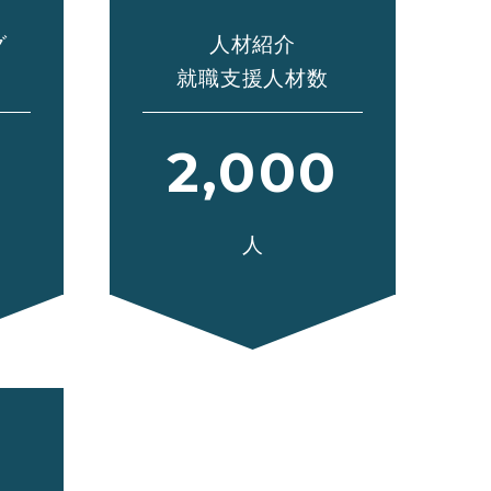
グ
人材紹介
就職支援人材数
2,000
人