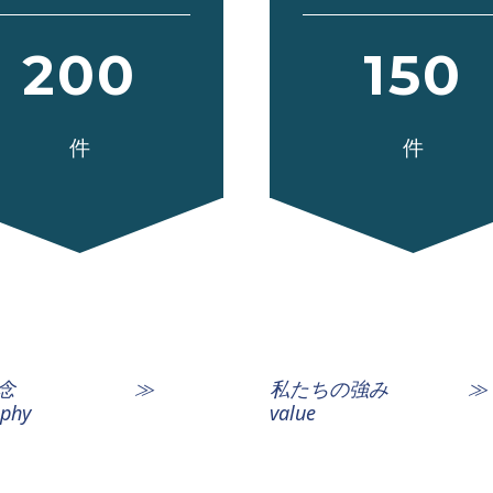
200
150
件
件
業理念 ≫
私たちの強み ≫
ophy
value