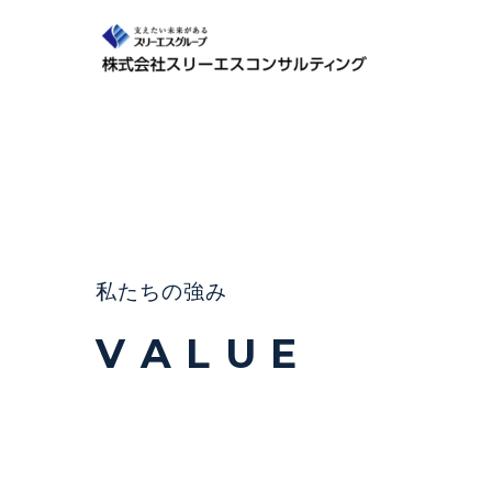
私たちの強み
V A L U E