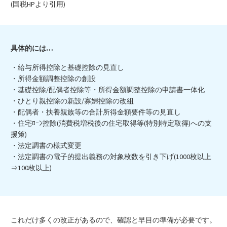
(国税HPより引用)
具体的には…
・給与所得控除と基礎控除の見直し
・所得金額調整控除の創設
・基礎控除/配偶者控除等・所得金額調整控除の申請書一体化
・ひとり親控除の新設/寡婦控除の改組
・配偶者・扶養親族等の合計所得金額要件等の見直し
・住宅ﾛｰﾝ控除(消費税増税後の住宅取得等(特別特定取得)への支
援策)
・法定調書の様式変更
・法定調書の電子的提出義務の対象枚数を引き下げ(1000枚以上
⇒100枚以上)
これだけ多くの改正があるので、確認と早目の準備が必要です。