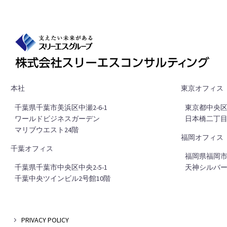
本社
東京オフィス
■
千葉県千葉市美浜区中瀬2-6-1
■
東京都中央区日
■
ワールドビジネスガーデン
■
日本橋二丁目
■
マリブウエスト24階
福岡オフィス
千葉オフィス
■
福岡県福岡市中
■
千葉県千葉市中央区中央2-5-1
■
天神シルバー
■
千葉中央ツインビル2号館10階
PRIVACY POLICY