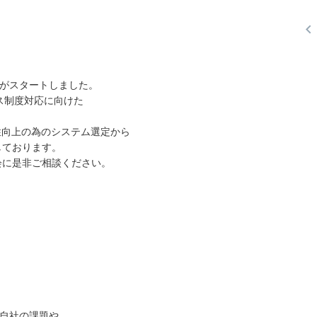

請がスタートしました。
イス制度対応に向けた
性向上の為のシステム選定から
しております。
会に是非ご相談ください。
が自社の課題や