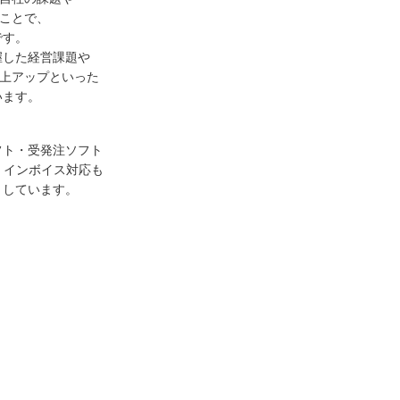
ることで、
です。
握した経営課題や
売上アップといった
います。
フト・受発注ソフト
、インボイス対応も
としています。