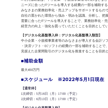
ニーズに合ったITツールを導入する経費の一部を補助す
みなさまの業務効率化・売上アップをサポートするもの
自社の置かれた環境から強み・弱みを認識、分析し、把
需要に合ったITツールを導入することで、業務効率化・
経営力の向上・強化を図っていただくことを目的として
【デジタル化基盤導入枠：デジタル化基盤導入類型】
中小企業・小規模事業者等のみなさまが導入する会計ソ
・決済ソフト・ECソフトの経費の一部を補助することで
見据えた企業間取引のデジタル化を推進することを目的
■補助金額
最大450万円
■スケジュール ※2022年5月1日現在
【通常枠】
1次締切：5月16日（月）17:00（予定）
2次締切：6月13日（月）17:00（予定）
【デジタル化基盤導入枠】