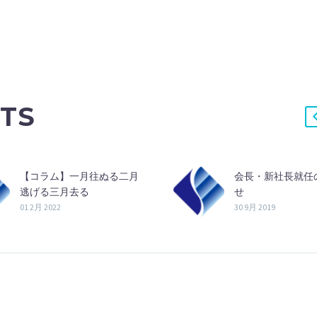
TS
【コラム】一月往ぬる二月
会長・新社長就任
逃げる三月去る
せ
01 2月 2022
30 9月 2019